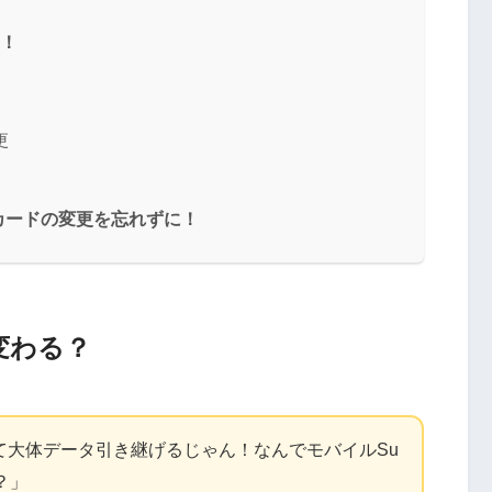
を！
更
カードの変更を忘れずに！
変わる？
って大体データ引き継げるじゃん！なんでモバイルSu
？」