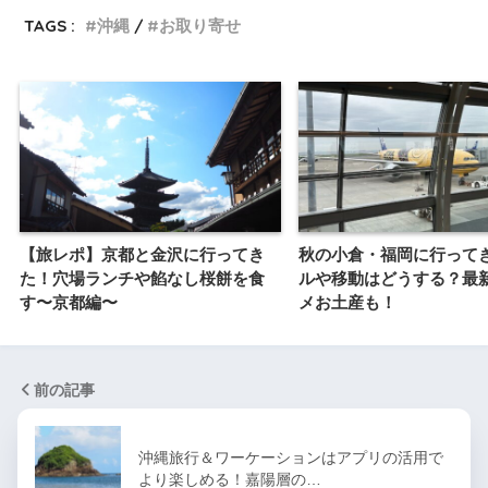
TAGS :
沖縄
お取り寄せ
【旅レポ】京都と金沢に行ってき
秋の小倉・福岡に行って
た！穴場ランチや餡なし桜餅を食
ルや移動はどうする？最
す〜京都編〜
メお土産も！
前の記事
沖縄旅行＆ワーケーションはアプリの活用で
より楽しめる！嘉陽層の…