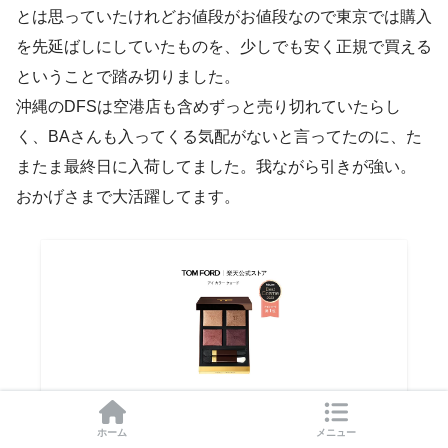
とは思っていたけれどお値段がお値段なので東京では購入
を先延ばしにしていたものを、少しでも安く正規で買える
ということで踏み切りました。
沖縄のDFSは空港店も含めずっと売り切れていたらし
く、BAさんも入ってくる気配がないと言ってたのに、た
またま最終日に入荷してました。我ながら引きが強い。
おかげさまで大活躍してます。
アイ カラー クォード ｜ トムフォード tom ford
アイシャドウ アイシャドー アイカラークォード
ホーム
メニュー