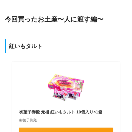
今回買ったお土産〜人に渡す編〜
紅いもタルト
御菓子御殿 元祖 紅いもタルト 10個入り×1箱
御菓子御殿