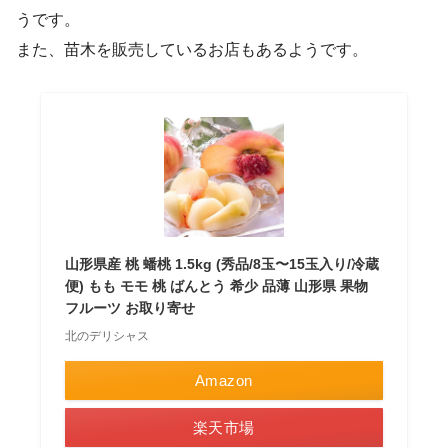
うです。
また、苗木を販売しているお店もあるようです。
山形県産 桃 蟠桃 1.5kg (秀品/8玉〜15玉入り/冷蔵
便) もも モモ 桃 ばんとう 希少 品薄 山形県 果物
フルーツ お取り寄せ
北のデリシャス
Amazon
楽天市場