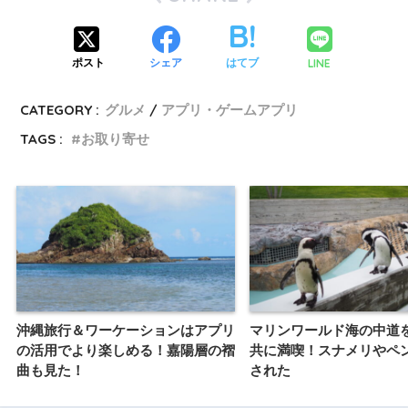
LINE
ポスト
シェア
はてブ
CATEGORY :
グルメ
アプリ・ゲームアプリ
TAGS :
お取り寄せ
沖縄旅行＆ワーケーションはアプリ
マリンワールド海の中道
の活用でより楽しめる！嘉陽層の褶
共に満喫！スナメリやペ
曲も見た！
された